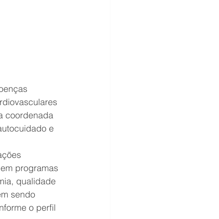
doenças 
rdiovasculares 
ma coordenada 
autocuidado e 
ações 
o em programas 
ia, qualidade 
vêm sendo 
forme o perfil 