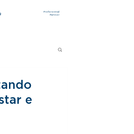
Preferential
g
Partner
tando
star e