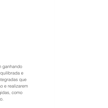
êm ganhando 
quilibrada e 
ntegradas que 
o e realizarem 
gidas, como 
o.