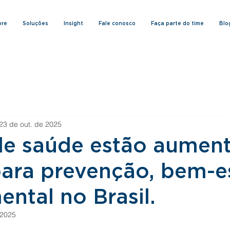
bre
Soluções
Insight
Fale conosco
Faça parte do time
Blo
23 de out. de 2025
de saúde estão aumen
para prevenção, bem-e
ntal no Brasil.
 2025