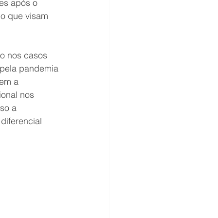
es após o 
do que visam 
o nos casos 
 pela pandemia 
em a 
onal nos 
so a 
iferencial 