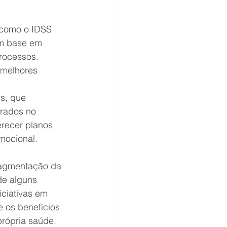
 como o IDSS 
m base em 
rocessos. 
 melhores 
s, que 
rados no 
erecer planos 
mocional.
ragmentação da 
de alguns 
iciativas em 
 os benefícios 
própria saúde.