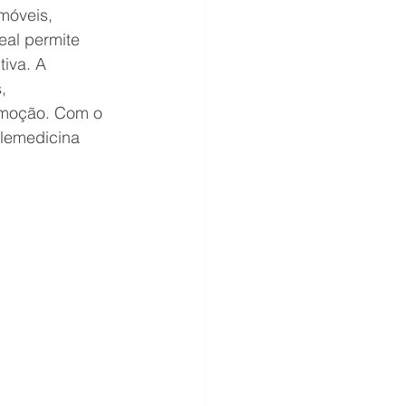
móveis, 
eal permite 
tiva. A 
, 
omoção. Com o 
lemedicina 