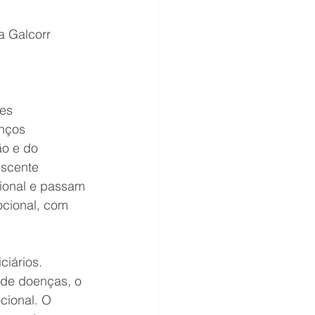
a Galcorr
es 
nços 
o e do 
escente 
cional e passam 
ocional, com 
iários. 
de doenças, o 
ional. O 