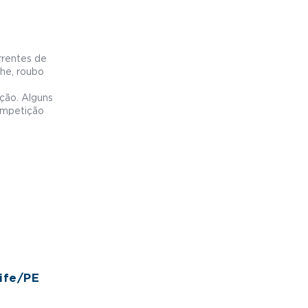
rrentes de
lhe, roubo
ção. Alguns
competição
cife/PE