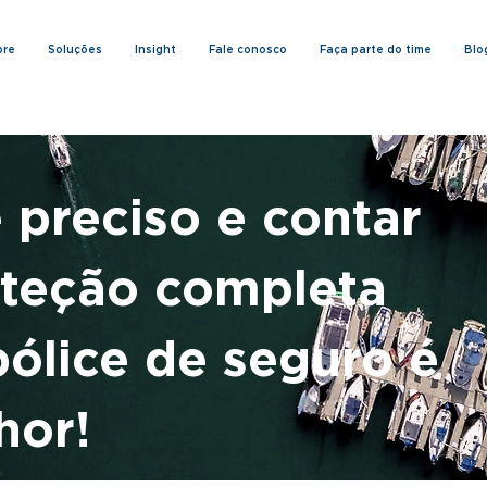
bre
Soluções
Insight
Fale conosco
Faça parte do time
Blo
 preciso e contar
teção completa
ólice de seguro é
hor!