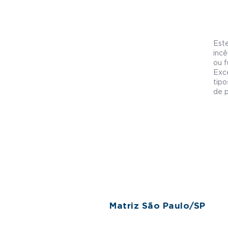
Este
incê
ou f
Exc
tipo
de p
Matriz São Paulo/SP