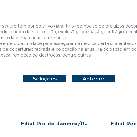
 seguro tem por objetivo garantir o reembolso de prejuízos deco
ndio, queda de raio, colisão, explosão, abalroação, naufrágio, enca
urto da embarcação, entre outros.
elente oportunidade para assegurar na medida certa sua embarca
s de coberturas: retirada e colocação na água, participação em 
esca, remoção de destroços, dentre outras.
Soluções
Anterior
Filial Rio de Janeiro/RJ
Filial Re