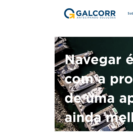
So
Navegar é
com a pro
de uma ap
ainda mel