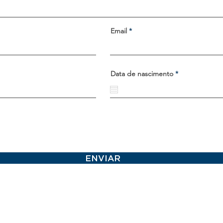
Email
r
Data de nascimento
*
e
q
u
i
r
e
d
ENVIAR