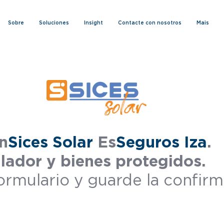
Sobre
Soluciones
Insight
Contacte con nosotros
Mais
n
Sices Solar
Es
Seguros Iza
.
alador y bienes protegidos.
ormulario y guarde la confirm