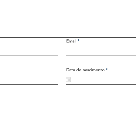
Email
r
Data de nascimento
*
e
q
u
i
r
e
d