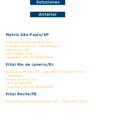
Soluciones
Anterior
Matriz São Paulo/SP
Rua Gomes de Carvalho, 1510
7º andar, Atrium VI - Vila Olimpia
Sao Paulo / SP
CEP: 04547-005
Teléfono: +55 (11) 3478-0999
Filial Rio de Janeiro/RJ
Rua Lauro Muller, 116 - Sala 4203, Torre do Rio Sul
/ Botafogo
Rio de Janeiro / RJ
CEP: 22.290-160
Teléfono: +55 (11) 3478-0999
Filial Recife/PE
Praça Miguel de Cervantes, 60 - Sala 402/403
- Ed. Pernambuco Corporate
Ilha do Leite - Recife / PE
CEP: 50070-525
Teléfono: +55 (11) 3478-0999