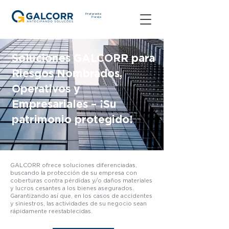
Preferente
Pareja
Soluciones GALCORR para
Riesgos Nombrados,
Operativos y
Empresariales – ¡Su
patrimonio protegido!
GALCORR ofrece soluciones diferenciadas,
buscando la protección de su empresa con
coberturas contra pérdidas y/o daños materiales
y lucros cesantes a los bienes asegurados.
Garantizando así que, en los casos de accidentes
y siniestros, las actividades de su negocio sean
rápidamente reestablecidas.